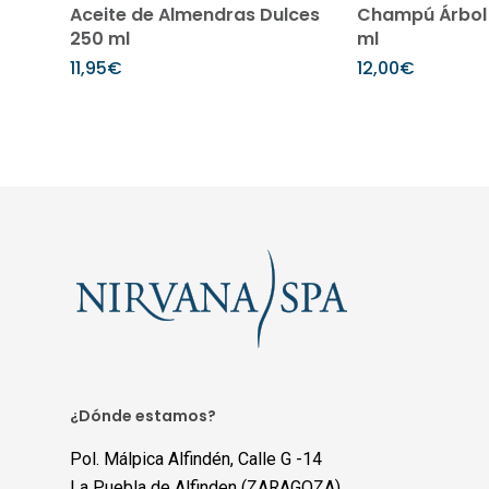
Añadir al carrito
Añadir 
Aceite de Almendras Dulces
Champú Árbol 
250 ml
ml
11,95
€
12,00
€
¿Dónde estamos?
Pol. Málpica Alfindén, Calle G -14
La Puebla de Alfinden (ZARAGOZA)