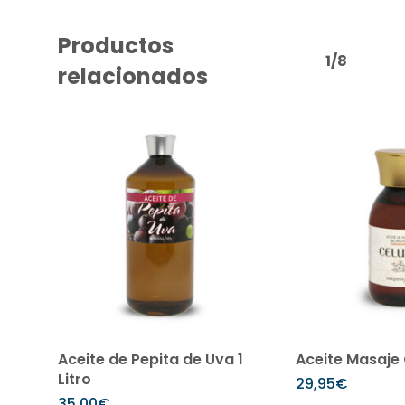
Productos
1/8
relacionados
Añadir al carrito
Añadir 
Aceite de Pepita de Uva 1
Aceite Masaje C
Litro
29,95
€
35,00
€