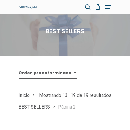
Skip
Menu
to
search
Close
main
Menu
content
BEST SELLERS
Orden predeterminado
Inicio
Mostrando 13–19 de 19 resultados
BEST SELLERS
Página 2