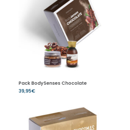
Añadir al carrito
Pack BodySenses Chocolate
39,95
€