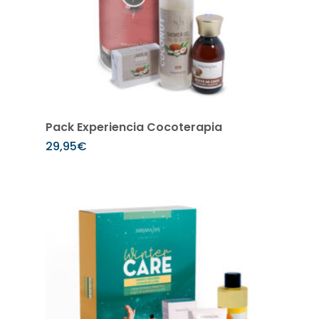
Añadir al carrito
Pack Experiencia Cocoterapia
29,95
€