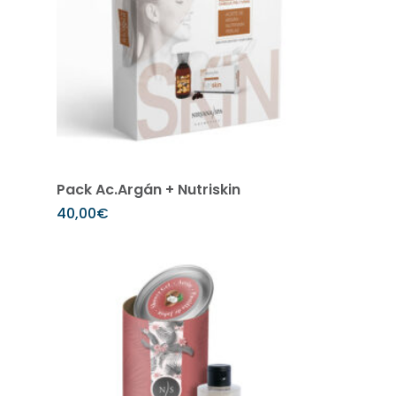
Leer más
Pack Ac.Argán + Nutriskin
40,00
€