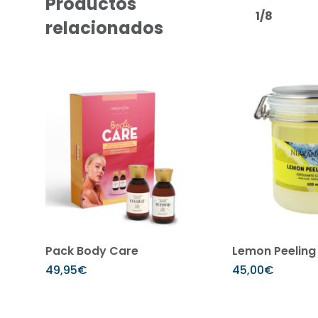
Productos
1/8
relacionados
Añadir al carrito
Añadir 
Pack Body Care
Lemon Peeling 
49,95
€
45,00
€