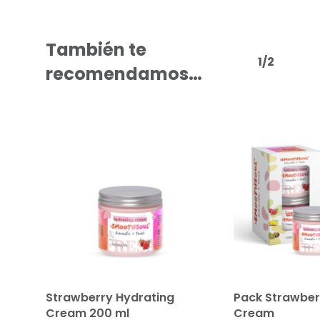
También te
1/2
recomendamos…
Añadir al carrito
Añadir 
Strawberry Hydrating
Pack Strawber
Cream 200 ml
Cream