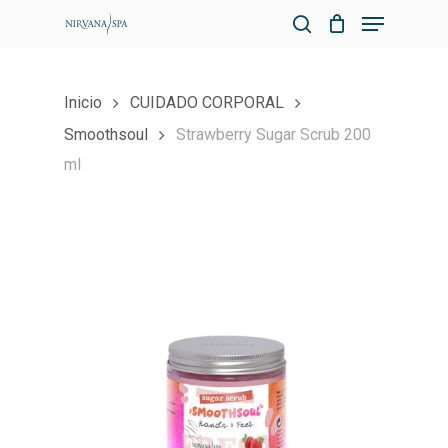
Skip
Menu
to
search
Close
main
Menu
content
Inicio
CUIDADO CORPORAL
Smoothsoul
Strawberry Sugar Scrub 200
ml