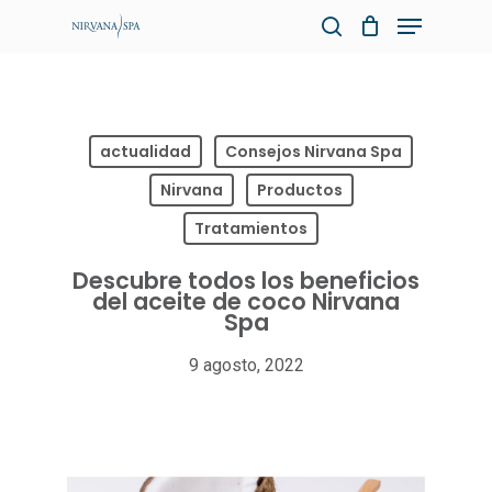
Skip
Menu
to
search
Close
main
Menu
content
actualidad
Consejos Nirvana Spa
Nirvana
Productos
Tratamientos
Descubre todos los beneficios
del aceite de coco Nirvana
Spa
9 agosto, 2022